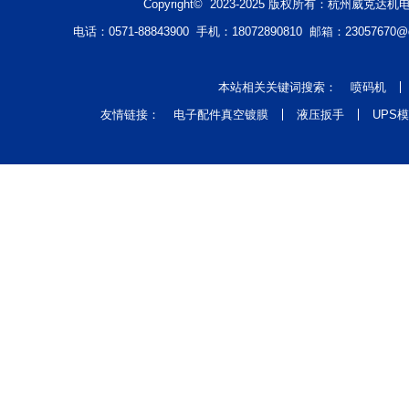
Copyright© 2023-2025 版权所有：杭州威克
喷码机设备可以喷印生产日期、产地、厂家、批
随着市
号、流水号、条形码、序列号等等，它主要应用
的视野
电话：0571-88843900 手机：18072890810 邮箱：2305767
在1、食品行业2、饮料行业3、印刷行业4、
天，小
2018.07.01
2018.0
本站相关关键词搜索：
喷码机
友情链接：
电子配件真空镀膜
液压扳手
UPS